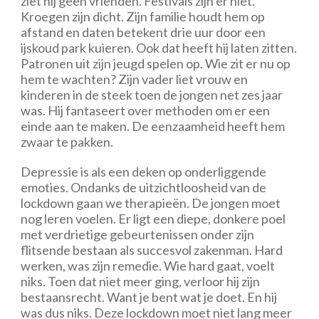
ziet hij geen vrienden. Festivals zijn er niet.
Kroegen zijn dicht. Zijn familie houdt hem op
afstand en daten betekent drie uur door een
ijskoud park kuieren. Ook dat heeft hij laten zitten.
Patronen uit zijn jeugd spelen op. Wie zit er nu op
hem te wachten? Zijn vader liet vrouw en
kinderen in de steek toen de jongen net zes jaar
was. Hij fantaseert over methoden om er een
einde aan te maken. De eenzaamheid heeft hem
zwaar te pakken.
Depressie is als een deken op onderliggende
emoties. Ondanks de uitzichtloosheid van de
lockdown gaan we therapieën. De jongen moet
nog leren voelen. Er ligt een diepe, donkere poel
met verdrietige gebeurtenissen onder zijn
flitsende bestaan als succesvol zakenman. Hard
werken, was zijn remedie. Wie hard gaat, voelt
niks. Toen dat niet meer ging, verloor hij zijn
bestaansrecht. Want je bent wat je doet. En hij
was dus niks. Deze lockdown moet niet lang meer