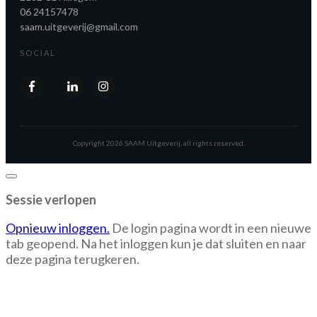
06 24157478
saam.uitgeverij@gmail.com
SOCIAL
Copyright
2026
SAAM Uitgeverij
, all rights reserved.
Dialoogvenster
sluiten
Sessie verlopen
Opnieuw inloggen.
De login pagina wordt in een nieuwe
tab geopend. Na het inloggen kun je dat sluiten en naar
deze pagina terugkeren.