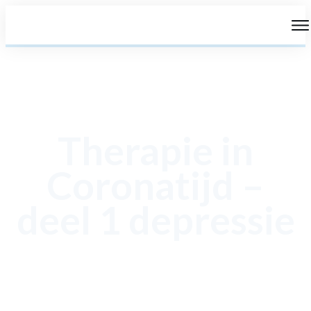
Therapie in
Coronatijd –
deel 1 depressie