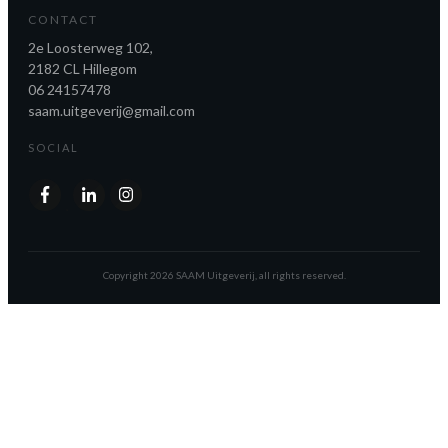
CONTACT
2e Loosterweg 102,
2182 CL Hillegom
06 24157478
saam.uitgeverij@gmail.com
SOCIAL
Copyright
2026
SAAM Uitgeverij
, all rights reserved.